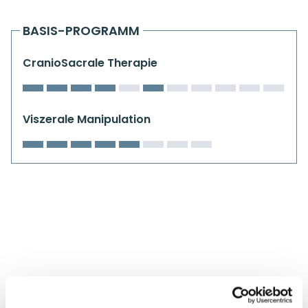
Kiefergelenkkurse
BASIS-PROGRAMM
CranioSacrale Ausbildung
CranioSacrale Therapie
Human Reset Week
Kursorte mit Kursangeboten
Viszerale Manipulation