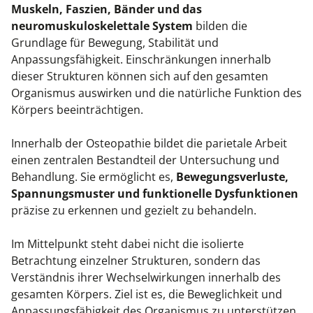
Kiefergelenkkurse
Muskeln, Faszien, Bänder und das
neuromuskuloskelettale System
bilden die
CranioSacrale Ausbildung
Grundlage für Bewegung, Stabilität und
Anpassungsfähigkeit. Einschränkungen innerhalb
Human Reset Week
dieser Strukturen können sich auf den gesamten
Organismus auswirken und die natürliche Funktion des
Kursorte mit Kursangeboten
Körpers beeinträchtigen.
Innerhalb der Osteopathie bildet die parietale Arbeit
einen zentralen Bestandteil der Untersuchung und
Behandlung. Sie ermöglicht es,
Bewegungsverluste,
Spannungsmuster und funktionelle Dysfunktionen
präzise zu erkennen und gezielt zu behandeln.
Im Mittelpunkt steht dabei nicht die isolierte
Betrachtung einzelner Strukturen, sondern das
Verständnis ihrer Wechselwirkungen innerhalb des
gesamten Körpers. Ziel ist es, die Beweglichkeit und
Anpassungsfähigkeit des Organismus zu unterstützen