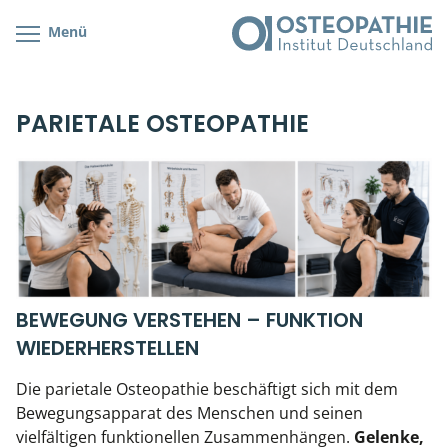
Menü
Kursübersicht
Kursorte mit Kursangeboten
Lehr- & Management-Team
PARIETALE OSTEOPATHIE
Cranial/Neurale Osteopathie
Bonus-Programm
Teilnehmerliste
Parietale Osteopathie
Veranstaltungsticket DB
Stellenbörse
Viszerale Osteopathie
Wissenswertes
Soziales Engagement
Klinische & Praktische Kurse
Prüfung & Zertifikation
BEWEGUNG VERSTEHEN – FUNKTION
WIEDERHERSTELLEN
Live Online-Kurse
Die parietale Osteopathie beschäftigt sich mit dem
Postgraduate- & Spezialkurse
Bewegungsapparat des Menschen und seinen
vielfältigen funktionellen Zusammenhängen.
Gelenke,