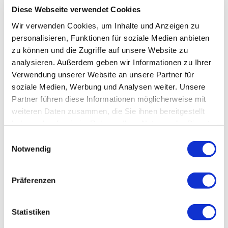
vertiefen.
Diese Webseite verwendet Cookies
Wir verwenden Cookies, um Inhalte und Anzeigen zu
Viele Teilnehmer nutzen diese Freiheit, um
personalisieren, Funktionen für soziale Medien anbieten
unterschiedliche osteopathische Denk- und
zu können und die Zugriffe auf unsere Website zu
Behandlungsansätze kennenzulernen und ihre
analysieren. Außerdem geben wir Informationen zu Ihrer
therapeutischen Fähigkeiten Schritt für Schritt
Verwendung unserer Website an unsere Partner für
auszubauen.
soziale Medien, Werbung und Analysen weiter. Unsere
Partner führen diese Informationen möglicherweise mit
weiteren Daten zusammen, die Sie ihnen bereitgestellt
DEIN NUTZEN FÜR DIE PRAXIS
haben oder die sie im Rahmen Ihrer Nutzung der Dienste
gesammelt haben.
Einwilligungsauswahl
Notwendig
Präferenzen
Statistiken