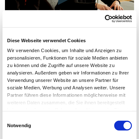
Wenn Dir
Diese Webseite verwendet Cookies
Wir verwenden Cookies, um Inhalte und Anzeigen zu
Qualität, Erfahrung, Praxisnähe,
personalisieren, Funktionen für soziale Medien anbieten
Kompetenz
zu können und die Zugriffe auf unsere Website zu
analysieren. Außerdem geben wir Informationen zu Ihrer
und ein herzlicher Umgang wichtig ist, bist
Verwendung unserer Website an unsere Partner für
soziale Medien, Werbung und Analysen weiter. Unsere
Du bei uns genau richtig.
Partner führen diese Informationen möglicherweise mit
weiteren Daten zusammen, die Sie ihnen bereitgestellt
KURSÜBERSICHT
haben oder die sie im Rahmen Ihrer Nutzung der Dienste
gesammelt haben.
Einwilligungsauswahl
Notwendig