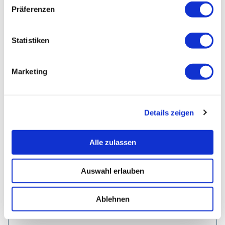
Präferenzen
Statistiken
Marketing
Details zeigen
NEU 2027
Alle zulassen
HUMAN RESET WEEK
Auswahl erlauben
7 Tage für Stoffwechsel, Nervensystem
Ablehnen
und nachhaltige Gesundheit