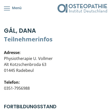
Menü
Kursübersicht
Kursorte mit Kursangeboten
Lehr- & Management-Team
GÁL, DANA
Cranial/Neurale Osteopathie
Bonus-Programm
Teilnehmerliste
Teilnehmerinfos
Parietale Osteopathie
Veranstaltungsticket DB
Stellenbörse
Adresse:
Viszerale Osteopathie
Wissenswertes
Soziales Engagement
Physiotherapie U. Vollmer
Alt Kotzschenbroda 63
Klinische & Praktische Kurse
01445 Radebeul
Prüfung & Zertifikation
Telefon:
0351-7956988
Live Online-Kurse
Postgraduate- & Spezialkurse
FORTBILDUNGSSTAND