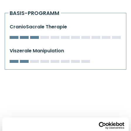
Kiefergelenkkurse
BASIS-PROGRAMM
CranioSacrale Ausbildung
CranioSacrale Therapie
Human Reset Week
Kursorte mit Kursangeboten
Viszerale Manipulation