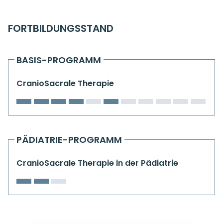
Kiefergelenkkurse
FORTBILDUNGSSTAND
CranioSacrale Ausbildung
Human Reset Week
BASIS-PROGRAMM
Kursorte mit Kursangeboten
CranioSacrale Therapie
PÄDIATRIE-PROGRAMM
CranioSacrale Therapie in der Pädiatrie