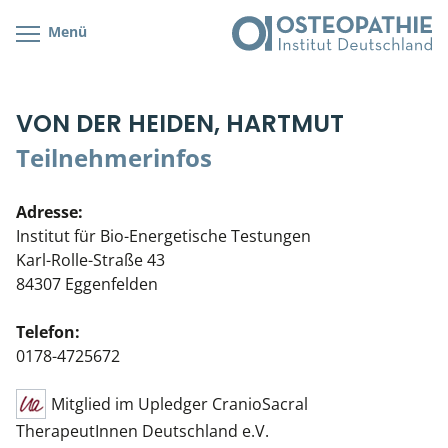
Menü
Kursübersicht
Kursorte mit Kursangeboten
Lehr- & Management-Team
VON DER HEIDEN, HARTMUT
Cranial/Neurale Osteopathie
Bonus-Programm
Teilnehmerliste
Teilnehmerinfos
Parietale Osteopathie
Veranstaltungsticket DB
Stellenbörse
Adresse:
Viszerale Osteopathie
Wissenswertes
Soziales Engagement
Institut für Bio-Energetische Testungen
Karl-Rolle-Straße 43
Klinische & Praktische Kurse
84307 Eggenfelden
Prüfung & Zertifikation
Telefon:
0178-4725672
Live Online-Kurse
Mitglied im Upledger CranioSacral
Postgraduate- & Spezialkurse
TherapeutInnen Deutschland e.V.