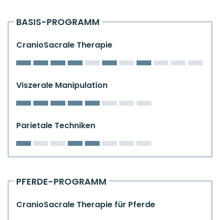
Kiefergelenkkurse
BASIS-PROGRAMM
CranioSacrale Ausbildung
CranioSacrale Therapie
Human Reset Week
Kursorte mit Kursangeboten
Viszerale Manipulation
Parietale Techniken
PFERDE-PROGRAMM
CranioSacrale Therapie für Pferde