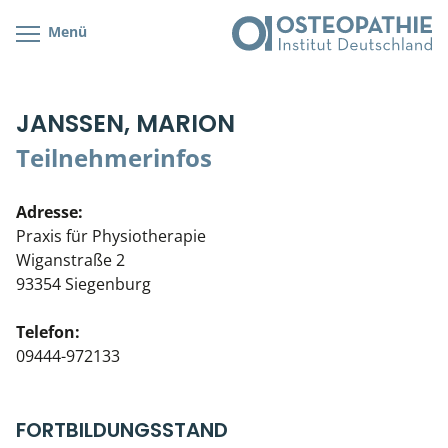
Menü
Kursübersicht
Kursorte mit Kursangeboten
Lehr- & Management-Team
JANSSEN, MARION
Cranial/Neurale Osteopathie
Bonus-Programm
Teilnehmerliste
Teilnehmerinfos
Parietale Osteopathie
Veranstaltungsticket DB
Stellenbörse
Adresse:
Viszerale Osteopathie
Wissenswertes
Soziales Engagement
Praxis für Physiotherapie
Wiganstraße 2
Klinische & Praktische Kurse
93354 Siegenburg
Prüfung & Zertifikation
Telefon:
09444-972133
Live Online-Kurse
Postgraduate- & Spezialkurse
FORTBILDUNGSSTAND