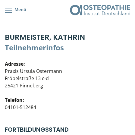
Menü
Kursübersicht
Kursorte mit Kursangeboten
Lehr- & Management-Team
BURMEISTER, KATHRIN
Cranial/Neurale Osteopathie
Bonus-Programm
Teilnehmerliste
Teilnehmerinfos
Parietale Osteopathie
Veranstaltungsticket DB
Stellenbörse
Adresse:
Viszerale Osteopathie
Wissenswertes
Soziales Engagement
Praxis Ursula Ostermann
Fröbelstraße 13 c-d
Klinische & Praktische Kurse
25421 Pinneberg
Prüfung & Zertifikation
Telefon:
04101-512484
Live Online-Kurse
Postgraduate- & Spezialkurse
FORTBILDUNGSSTAND