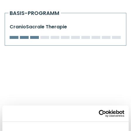
Kiefergelenkkurse
BASIS-PROGRAMM
CranioSacrale Ausbildung
CranioSacrale Therapie
Human Reset Week
Kursorte mit Kursangeboten