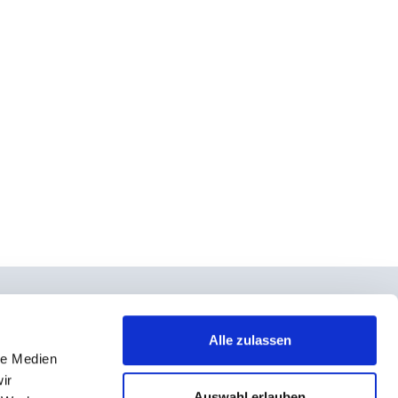
Alle zulassen
le Medien
takt
ir
rno- und Teilnahmebedingungen
Auswahl erlauben