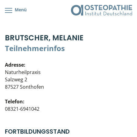
Menü
Kursübersicht
Kursorte mit Kursangeboten
Lehr- & Management-Team
BRUTSCHER, MELANIE
Cranial/Neurale Osteopathie
Bonus-Programm
Teilnehmerliste
Teilnehmerinfos
Parietale Osteopathie
Veranstaltungsticket DB
Stellenbörse
Adresse:
Viszerale Osteopathie
Wissenswertes
Soziales Engagement
Naturheilpraxis
Salzweg 2
Klinische & Praktische Kurse
87527 Sonthofen
Prüfung & Zertifikation
Telefon:
08321-6941042
Live Online-Kurse
Postgraduate- & Spezialkurse
FORTBILDUNGSSTAND