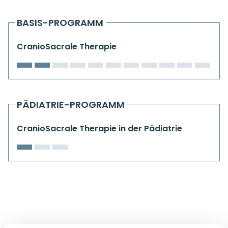
Kiefergelenkkurse
BASIS-PROGRAMM
CranioSacrale Ausbildung
CranioSacrale Therapie
Human Reset Week
Kursorte mit Kursangeboten
PÄDIATRIE-PROGRAMM
CranioSacrale Therapie in der Pädiatrie