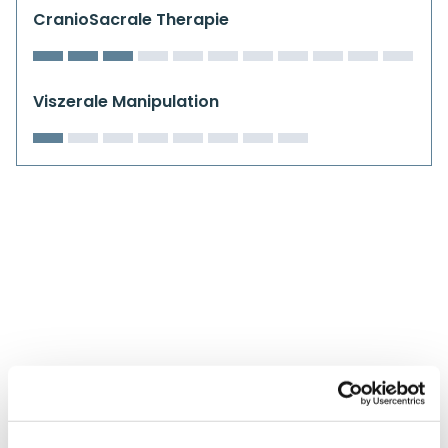
Kiefergelenkkurse
CranioSacrale Therapie
CranioSacrale Ausbildung
Viszerale Manipulation
Human Reset Week
Kursorte mit Kursangeboten