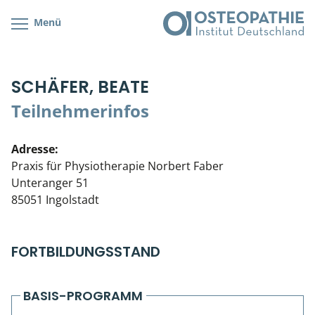
Menü
Kursübersicht
Kursorte mit Kursangeboten
Lehr- & Management-Team
SCHÄFER, BEATE
Cranial/Neurale Osteopathie
Bonus-Programm
Teilnehmerliste
Teilnehmerinfos
Parietale Osteopathie
Veranstaltungsticket DB
Stellenbörse
Adresse:
Viszerale Osteopathie
Wissenswertes
Soziales Engagement
Praxis für Physiotherapie Norbert Faber
Unteranger 51
Klinische & Praktische Kurse
85051 Ingolstadt
Prüfung & Zertifikation
FORTBILDUNGSSTAND
Live Online-Kurse
Postgraduate- & Spezialkurse
BASIS-PROGRAMM