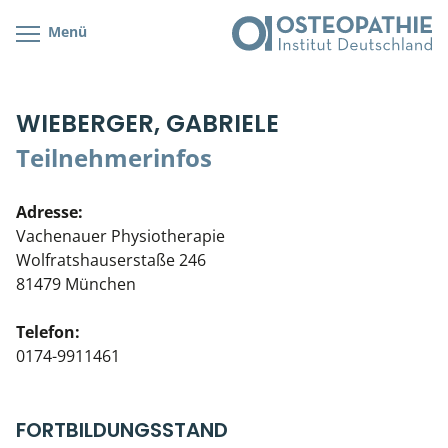
Menü
Kursübersicht
Kursorte mit Kursangeboten
Lehr- & Management-Team
WIEBERGER, GABRIELE
Cranial/Neurale Osteopathie
Bonus-Programm
Teilnehmerliste
Teilnehmerinfos
Parietale Osteopathie
Veranstaltungsticket DB
Stellenbörse
Adresse:
Viszerale Osteopathie
Wissenswertes
Soziales Engagement
Vachenauer Physiotherapie
Wolfratshauserstaße 246
Klinische & Praktische Kurse
81479 München
Prüfung & Zertifikation
Telefon:
0174-9911461
Live Online-Kurse
Postgraduate- & Spezialkurse
FORTBILDUNGSSTAND