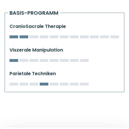
Kiefergelenkkurse
BASIS-PROGRAMM
CranioSacrale Ausbildung
CranioSacrale Therapie
Human Reset Week
Kursorte mit Kursangeboten
Viszerale Manipulation
Parietale Techniken