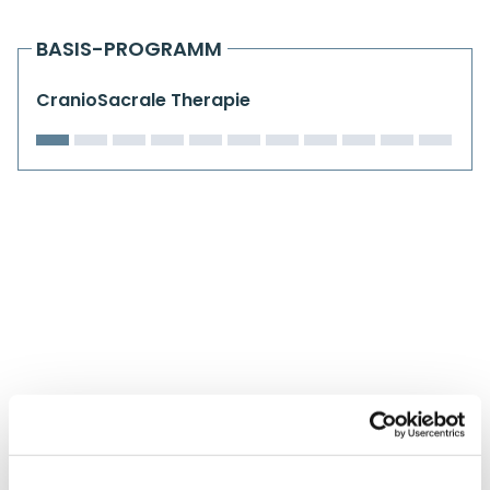
Kiefergelenkkurse
BASIS-PROGRAMM
CranioSacrale Ausbildung
CranioSacrale Therapie
Human Reset Week
Kursorte mit Kursangeboten