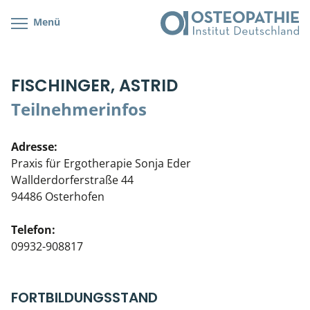
Menü
Kursübersicht
Kursorte mit Kursangeboten
Lehr- & Management-Team
FISCHINGER, ASTRID
Cranial/Neurale Osteopathie
Bonus-Programm
Teilnehmerliste
Teilnehmerinfos
Parietale Osteopathie
Veranstaltungsticket DB
Stellenbörse
Adresse:
Viszerale Osteopathie
Wissenswertes
Soziales Engagement
Praxis für Ergotherapie Sonja Eder
Wallderdorferstraße 44
Klinische & Praktische Kurse
94486 Osterhofen
Prüfung & Zertifikation
Telefon:
09932-908817
Live Online-Kurse
Postgraduate- & Spezialkurse
FORTBILDUNGSSTAND