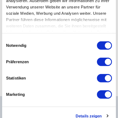
analysieren. Außerdem geben wir Informationen zu Ihrer
Kiefergelenkkurse
Verwendung unserer Website an unsere Partner für
BASIS-PROGRAMM
soziale Medien, Werbung und Analysen weiter. Unsere
CranioSacrale Ausbildung
Partner führen diese Informationen möglicherweise mit
CranioSacrale Therapie
weiteren Daten zusammen, die Sie ihnen bereitgestellt
Human Reset Week
haben oder die sie im Rahmen Ihrer Nutzung der Dienste
gesammelt haben.
Einwilligungsauswahl
Kursorte mit Kursangeboten
Notwendig
PÄDIATRIE-PROGRAMM
Präferenzen
CranioSacrale Therapie in der Pädiatrie
Statistiken
Marketing
Osteopathie Institut Deutschland
Details zeigen