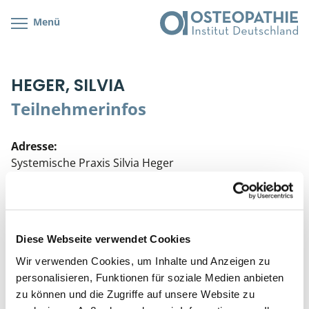
Menü
Kursübersicht
Kursorte mit Kursangeboten
Lehr- & Management-Team
HEGER, SILVIA
Cranial/Neurale Osteopathie
Bonus-Programm
Teilnehmerliste
Teilnehmerinfos
Parietale Osteopathie
Veranstaltungsticket DB
Stellenbörse
Adresse:
Viszerale Osteopathie
Wissenswertes
Soziales Engagement
Systemische Praxis Silvia Heger
Jakobstraße 46
Klinische & Praktische Kurse
89407 Dillingen
Prüfung & Zertifikation
Telefon:
Diese Webseite verwendet Cookies
09071-1720
Live Online-Kurse
Wir verwenden Cookies, um Inhalte und Anzeigen zu
personalisieren, Funktionen für soziale Medien anbieten
Postgraduate- & Spezialkurse
FORTBILDUNGSSTAND
zu können und die Zugriffe auf unsere Website zu