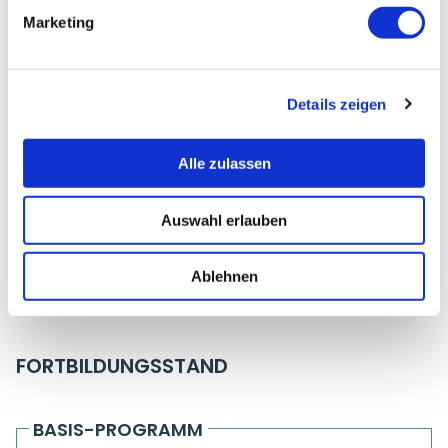
Marketing
STUMP, FRANKA
Teilnehmerinfos
Details zeigen
Adresse:
Alle zulassen
Praxis Respira
Frankfurter Straße 63-69
65760 Eschborn
Auswahl erlauben
Telefon:
Ablehnen
061966-407407
FORTBILDUNGSSTAND
BASIS-PROGRAMM