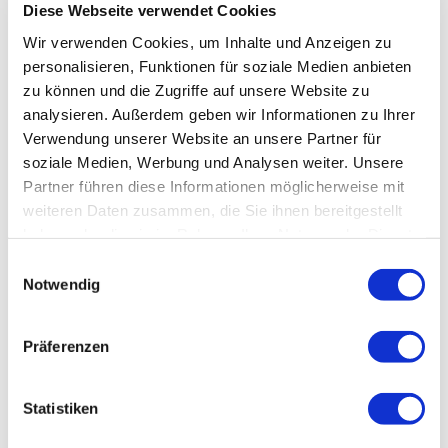
Veranstaltungsticket
Diese Webseite verwendet Cookies
DB
Wir verwenden Cookies, um Inhalte und Anzeigen zu
personalisieren, Funktionen für soziale Medien anbieten
Wissenswertes
zu können und die Zugriffe auf unsere Website zu
INSTITUT
analysieren. Außerdem geben wir Informationen zu Ihrer
Verwendung unserer Website an unsere Partner für
Lehr- &
soziale Medien, Werbung und Analysen weiter. Unsere
Management-Team
Partner führen diese Informationen möglicherweise mit
weiteren Daten zusammen, die Sie ihnen bereitgestellt
Teilnehmerliste
haben oder die sie im Rahmen Ihrer Nutzung der Dienste
gesammelt haben.
Stellenbörse
Einwilligungsauswahl
Notwendig
Soziales Engagement
SUCHEN / BUCHEN
Präferenzen
ONLINE-KURSE
Statistiken
RESET WEEK