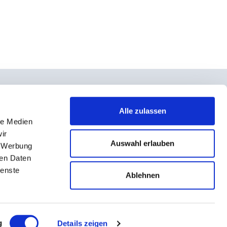
Alle zulassen
le Medien
takt
ir
rno- und Teilnahmebedingungen
Auswahl erlauben
, Werbung
ressum
ren Daten
ienste
enschutz
Ablehnen
g
Details zeigen