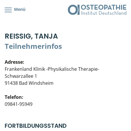
Menü
Kursübersicht
Kursorte mit Kursangeboten
Lehr- & Management-Team
REISSIG, TANJA
Cranial/Neurale Osteopathie
Bonus-Programm
Teilnehmerliste
Teilnehmerinfos
Parietale Osteopathie
Veranstaltungsticket DB
Stellenbörse
Adresse:
Viszerale Osteopathie
Wissenswertes
Soziales Engagement
Frankenland Klinik -Physikalische Therapie-
Schwarzallee 1
Klinische & Praktische Kurse
91438 Bad Windsheim
Prüfung & Zertifikation
Telefon:
09841-95949
Live Online-Kurse
Postgraduate- & Spezialkurse
FORTBILDUNGSSTAND