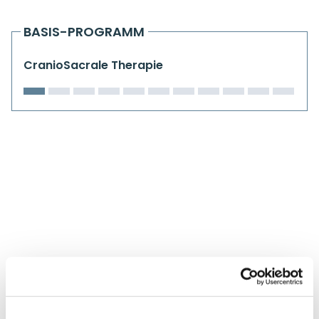
Kiefergelenkkurse
BASIS-PROGRAMM
CranioSacrale Ausbildung
CranioSacrale Therapie
Human Reset Week
Kursorte mit Kursangeboten