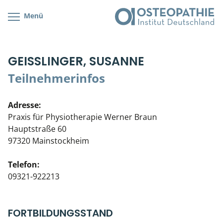
Menü
Kursübersicht
Kursorte mit Kursangeboten
Lehr- & Management-Team
GEISSLINGER, SUSANNE
Cranial/Neurale Osteopathie
Bonus-Programm
Teilnehmerliste
Teilnehmerinfos
Parietale Osteopathie
Veranstaltungsticket DB
Stellenbörse
Adresse:
Viszerale Osteopathie
Wissenswertes
Soziales Engagement
Praxis für Physiotherapie Werner Braun
Hauptstraße 60
Klinische & Praktische Kurse
97320 Mainstockheim
Prüfung & Zertifikation
Telefon:
09321-922213
Live Online-Kurse
Postgraduate- & Spezialkurse
FORTBILDUNGSSTAND