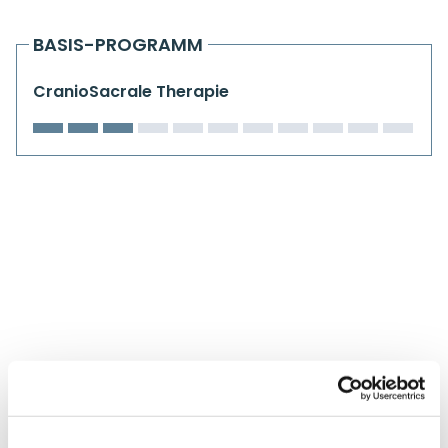
Kiefergelenkkurse
BASIS-PROGRAMM
CranioSacrale Ausbildung
CranioSacrale Therapie
Human Reset Week
Kursorte mit Kursangeboten