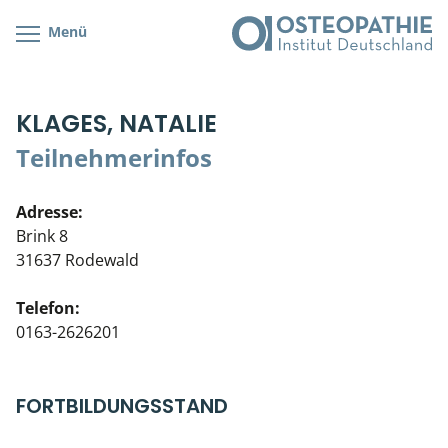
Menü
Kursübersicht
Kursorte mit Kursangeboten
Lehr- & Management-Team
KLAGES, NATALIE
Cranial/Neurale Osteopathie
Bonus-Programm
Teilnehmerliste
Teilnehmerinfos
Parietale Osteopathie
Veranstaltungsticket DB
Stellenbörse
Adresse:
Viszerale Osteopathie
Wissenswertes
Soziales Engagement
Brink 8
31637 Rodewald
Klinische & Praktische Kurse
Telefon:
Prüfung & Zertifikation
0163-2626201
Live Online-Kurse
FORTBILDUNGSSTAND
Postgraduate- & Spezialkurse