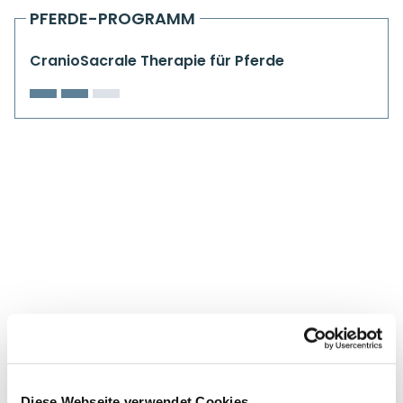
Kiefergelenkkurse
PFERDE-PROGRAMM
CranioSacrale Ausbildung
CranioSacrale Therapie für Pferde
Human Reset Week
Kursorte mit Kursangeboten
Diese Webseite verwendet Cookies