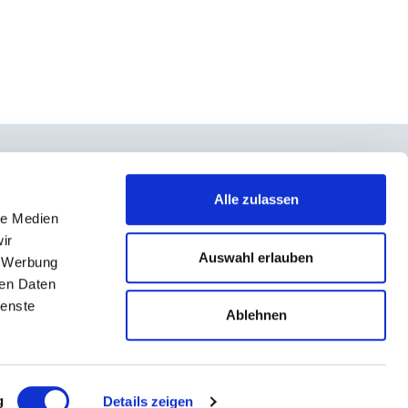
Alle zulassen
le Medien
takt
ir
rno- und Teilnahmebedingungen
Auswahl erlauben
, Werbung
ressum
ren Daten
ienste
enschutz
Ablehnen
g
Details zeigen