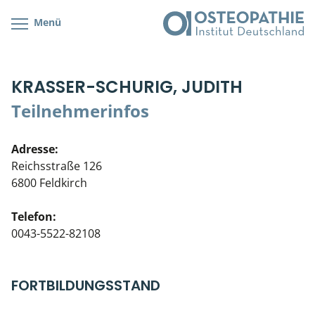
Menü
Kursübersicht
Kursorte mit Kursangeboten
Lehr- & Management-Team
KRASSER-SCHURIG, JUDITH
Cranial/Neurale Osteopathie
Bonus-Programm
Teilnehmerliste
Teilnehmerinfos
Parietale Osteopathie
Veranstaltungsticket DB
Stellenbörse
Adresse:
Viszerale Osteopathie
Wissenswertes
Soziales Engagement
Reichsstraße 126
6800 Feldkirch
Klinische & Praktische Kurse
Telefon:
Prüfung & Zertifikation
0043-5522-82108
Live Online-Kurse
FORTBILDUNGSSTAND
Postgraduate- & Spezialkurse