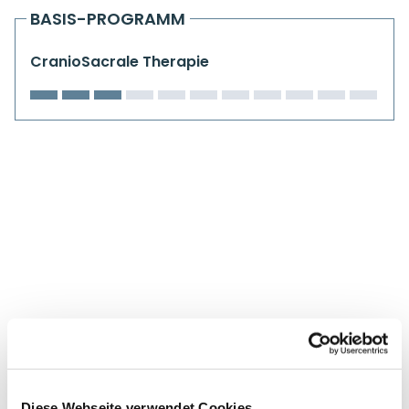
Kiefergelenkkurse
BASIS-PROGRAMM
CranioSacrale Ausbildung
CranioSacrale Therapie
Human Reset Week
Kursorte mit Kursangeboten
Diese Webseite verwendet Cookies