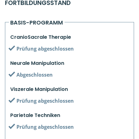
FORTBILDUNGSSTAND
Kiefergelenkkurse
CranioSacrale Ausbildung
BASIS-PROGRAMM
Human Reset Week
CranioSacrale Therapie
Kursorte mit Kursangeboten
Prüfung abgeschlossen
Neurale Manipulation
Abgeschlossen
Viszerale Manipulation
Prüfung abgeschlossen
Parietale Techniken
Prüfung abgeschlossen