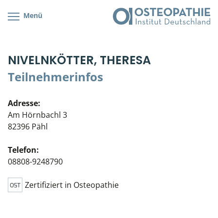
Menü
Kursübersicht
Kursorte mit Kursangeboten
Lehr- & Management-Team
NIVELNKÖTTER, THERESA
Cranial/Neurale Osteopathie
Bonus-Programm
Teilnehmerliste
Teilnehmerinfos
Parietale Osteopathie
Veranstaltungsticket DB
Stellenbörse
Adresse:
Viszerale Osteopathie
Wissenswertes
Soziales Engagement
Am Hörnbachl 3
82396 Pähl
Klinische & Praktische Kurse
Telefon:
Prüfung & Zertifikation
08808-9248790
Live Online-Kurse
Zertifiziert in Osteopathie
Postgraduate- & Spezialkurse