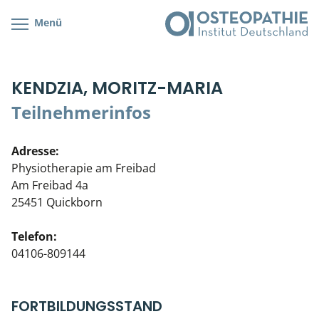
Menü
Kursübersicht
Kursorte mit Kursangeboten
Lehr- & Management-Team
KENDZIA, MORITZ-MARIA
Cranial/Neurale Osteopathie
Bonus-Programm
Teilnehmerliste
Teilnehmerinfos
Parietale Osteopathie
Veranstaltungsticket DB
Stellenbörse
Adresse:
Viszerale Osteopathie
Wissenswertes
Soziales Engagement
Physiotherapie am Freibad
Am Freibad 4a
Klinische & Praktische Kurse
25451 Quickborn
Prüfung & Zertifikation
Telefon:
04106-809144
Live Online-Kurse
Postgraduate- & Spezialkurse
FORTBILDUNGSSTAND