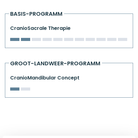
Kiefergelenkkurse
BASIS-PROGRAMM
CranioSacrale Ausbildung
CranioSacrale Therapie
Human Reset Week
Kursorte mit Kursangeboten
GROOT-LANDWEER-PROGRAMM
CranioMandibular Concept