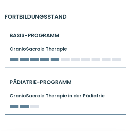
Kiefergelenkkurse
FORTBILDUNGSSTAND
CranioSacrale Ausbildung
Human Reset Week
BASIS-PROGRAMM
Kursorte mit Kursangeboten
CranioSacrale Therapie
PÄDIATRIE-PROGRAMM
CranioSacrale Therapie in der Pädiatrie