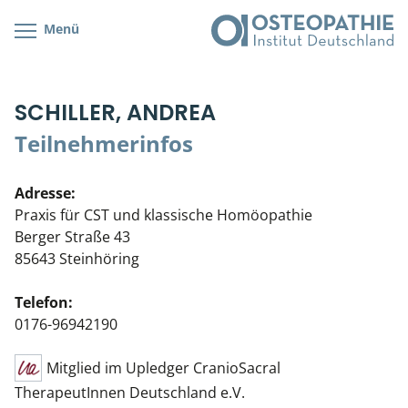
Menü
Kursübersicht
Kursorte mit Kursangeboten
Lehr- & Management-Team
SCHILLER, ANDREA
Cranial/Neurale Osteopathie
Bonus-Programm
Teilnehmerliste
Teilnehmerinfos
Parietale Osteopathie
Veranstaltungsticket DB
Stellenbörse
Adresse:
Viszerale Osteopathie
Wissenswertes
Soziales Engagement
Praxis für CST und klassische Homöopathie
Berger Straße 43
Klinische & Praktische Kurse
85643 Steinhöring
Prüfung & Zertifikation
Telefon:
0176-96942190
Live Online-Kurse
Mitglied im Upledger CranioSacral
Postgraduate- & Spezialkurse
TherapeutInnen Deutschland e.V.