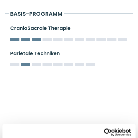
Kiefergelenkkurse
BASIS-PROGRAMM
CranioSacrale Ausbildung
CranioSacrale Therapie
Human Reset Week
Kursorte mit Kursangeboten
Parietale Techniken