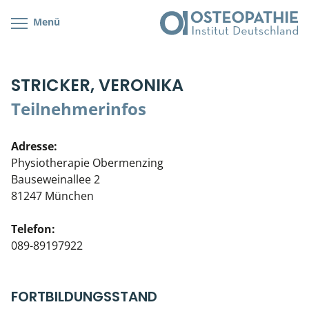
Menü
Kursübersicht
Kursorte mit Kursangeboten
Lehr- & Management-Team
STRICKER, VERONIKA
Cranial/Neurale Osteopathie
Bonus-Programm
Teilnehmerliste
Teilnehmerinfos
Parietale Osteopathie
Veranstaltungsticket DB
Stellenbörse
Adresse:
Viszerale Osteopathie
Wissenswertes
Soziales Engagement
Physiotherapie Obermenzing
Bauseweinallee 2
Klinische & Praktische Kurse
81247 München
Prüfung & Zertifikation
Telefon:
089-89197922
Live Online-Kurse
Postgraduate- & Spezialkurse
FORTBILDUNGSSTAND