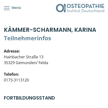
Menü
Kursübersicht
Kursorte mit Kursangeboten
Lehr- & Management-Team
KÄMMER-SCHARMANN, KARINA
Cranial/Neurale Osteopathie
Bonus-Programm
Teilnehmerliste
Teilnehmerinfos
Parietale Osteopathie
Veranstaltungsticket DB
Stellenbörse
Adresse:
Viszerale Osteopathie
Wissenswertes
Soziales Engagement
Hainbacher Straße 13
35329 Gemunden/ Felda
Klinische & Praktische Kurse
Telefon:
Prüfung & Zertifikation
0173-3113120
Live Online-Kurse
FORTBILDUNGSSTAND
Postgraduate- & Spezialkurse