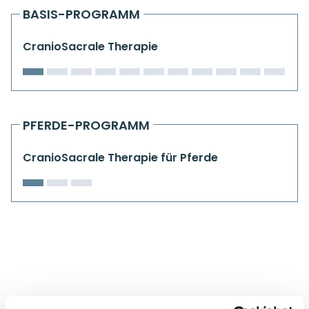
Kiefergelenkkurse
BASIS-PROGRAMM
CranioSacrale Ausbildung
CranioSacrale Therapie
Human Reset Week
Kursorte mit Kursangeboten
PFERDE-PROGRAMM
CranioSacrale Therapie für Pferde