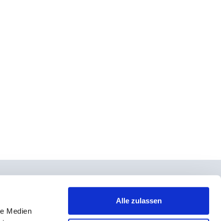
Alle zulassen
le Medien
takt