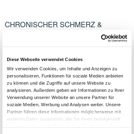
CHRONISCHER SCHMERZ &
PSYCHOSOMATIK
Webinar: Wenn Körper und Geist
im Schmerz gefangen sind - Wenn
Diese Webseite verwendet Cookies
Nervensystem, Gewebe und
Wir verwenden Cookies, um Inhalte und Anzeigen zu
Psyche in der Dauerschleife
personalisieren, Funktionen für soziale Medien anbieten
zu können und die Zugriffe auf unsere Website zu
feststecken
analysieren. Außerdem geben wir Informationen zu Ihrer
Verwendung unserer Website an unsere Partner für
KURSINHALTE
soziale Medien, Werbung und Analysen weiter. Unsere
Partner führen diese Informationen möglicherweise mit
Schmerz ist mehr als ein Warnsignal – er ist Ausdruck
weiteren Daten zusammen, die Sie ihnen bereitgestellt
eines sensiblen Zusammenspiels zwischen Körper,
haben oder die sie im Rahmen Ihrer Nutzung der Dienste
Nervensystem und Psyche. In diesem Live-Webinar
gesammelt haben.