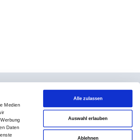
Alle zulassen
le Medien
takt
ir
rno- und Teilnahmebedingungen
Auswahl erlauben
, Werbung
ressum
ren Daten
ienste
enschutz
Ablehnen