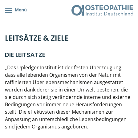
Menü
Kursübersicht
Kursorte mit Kursangeboten
Lehr- & Management-Team
LEITSÄTZE & ZIELE
Cranial/Neurale Osteopathie
Bonus-Programm
Teilnehmerliste
Parietale Osteopathie
Veranstaltungsticket DB
Stellenbörse
DIE LEITSÄTZE
„Das Upledger Institut ist der festen Überzeugung,
Viszerale Osteopathie
Wissenswertes
Soziales Engagement
dass alle lebenden Organismen von der Natur mit
raffinierten Überlebensmechanismen ausgestattet
Klinische & Praktische Kurse
wurden dank derer sie in einer Umwelt bestehen, die
sie durch sich stetig verändernde interne und externe
Prüfung & Zertifikation
Bedingungen vor immer neue Herausforderungen
stellt. Die effektivsten dieser Mechanismen zur
Live Online-Kurse
Anpassung an unterschiedliche Lebensbedingungen
sind jedem Organismus angeboren.
Postgraduate- & Spezialkurse