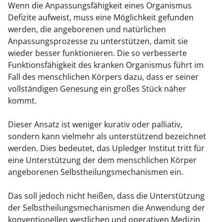
Wenn die Anpassungsfähigkeit eines Organismus
Kiefergelenkkurse
Defizite aufweist, muss eine Möglichkeit gefunden
werden, die angeborenen und natürlichen
CranioSacrale Ausbildung
Anpassungsprozesse zu unterstützen, damit sie
wieder besser funktionieren. Die so verbesserte
Human Reset Week
Funktionsfähigkeit des kranken Organismus führt im
Fall des menschlichen Körpers dazu, dass er seiner
Kursorte mit Kursangeboten
vollständigen Genesung ein großes Stück näher
kommt.
Dieser Ansatz ist weniger kurativ oder palliativ,
sondern kann vielmehr als unterstützend bezeichnet
werden. Dies bedeutet, das Upledger Institut tritt für
eine Unterstützung der dem menschlichen Körper
angeborenen Selbstheilungsmechanismen ein.
Das soll jedoch nicht heißen, dass die Unterstützung
der Selbstheilungsmechanismen die Anwendung der
konventionellen westlichen und operativen Medizin