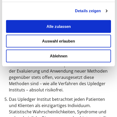
risikofrei und fördern die Wiederentdeckung der
Details zeigen
natürlichen Fähigkeit zur Selbstheilung, die jedem
Menschen gegeben ist.
Alle zulassen
Das Upledger Institut widmet sich der Erforschung
von Konzepten und Methoden, mit denen kurzfristig
Symptome gelindert und langfristig ihre Ursachen
Auswahl erlauben
entdeckt und beseitigt werden können. Die
Patienten und Klienten bringen die meisten dieser
Ablehnen
Konzepte und Methoden selbst mit und sind damit
die besten Lehrer der Therapeuten. Diese bleiben
der Evaluierung und Anwendung neuer Methoden
gegenüber stets offen, vorausgesetzt diese
Methoden sind – wie alle Verfahren des Upledger
Instituts – absolut risikofrei.
Das Upledger Institut betrachtet jeden Patienten
und Klienten als einzigartiges Individuum.
Statistische Wahrscheinlichkeiten, Syndrome und