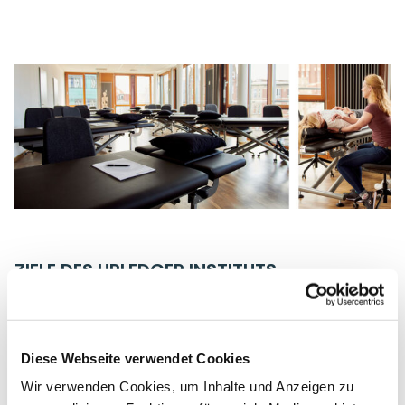
ZIELE DES UPLEDGER INSTITUTS
von Dr. John E. Upledger, Osteopathischer Arzt und
Chirurg
Diese Webseite verwendet Cookies
„Das Upledger Institut vermittelt sein Wissen über
Wir verwenden Cookies, um Inhalte und Anzeigen zu
die Unterstützung der natürlichen, angeborenen