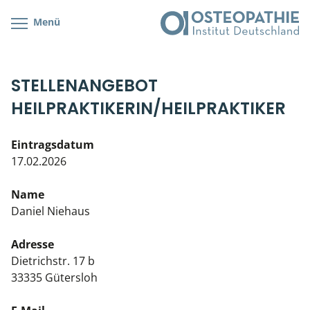
Menü
Kursübersicht
Kursorte mit Kursangeboten
Lehr- & Management-Team
STELLENANGEBOT
Cranial/Neurale Osteopathie
Bonus-Programm
Teilnehmerliste
HEILPRAKTIKERIN/HEILPRAKTIKER
Parietale Osteopathie
Veranstaltungsticket DB
Stellenbörse
Eintragsdatum
Viszerale Osteopathie
Wissenswertes
Soziales Engagement
17.02.2026
Klinische & Praktische Kurse
Name
Daniel Niehaus
Prüfung & Zertifikation
Adresse
Live Online-Kurse
Dietrichstr. 17 b
33335 Gütersloh
Postgraduate- & Spezialkurse