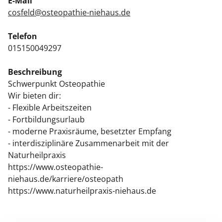
E-Mail
Kiefergelenkkurse
cosfeld@osteopathie-niehaus.de
CranioSacrale Ausbildung
Telefon
015150049297
Human Reset Week
Beschreibung
Kursorte mit Kursangeboten
Schwerpunkt Osteopathie
Wir bieten dir:
- Flexible Arbeitszeiten
- Fortbildungsurlaub
- moderne Praxisräume, besetzter Empfang
- interdisziplinäre Zusammenarbeit mit der
Naturheilpraxis
https://www.osteopathie-
niehaus.de/karriere/osteopath
https://www.naturheilpraxis-niehaus.de