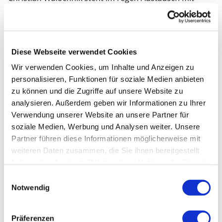
Osteopathen, Sportwissenschaftern und
Athletiktrainern. Auch weiterhin legt er viel Wert auf
Aus- und Fortbildung.
Diese Webseite verwendet Cookies
Seit über 10 Jahren unterrichtet Christian Walochnik
Wir verwenden Cookies, um Inhalte und Anzeigen zu
angehende Manualtherapeuten und Osteopathen und
personalisieren, Funktionen für soziale Medien anbieten
fordert mehr Kollegialität zwischen Physiotherapie und
zu können und die Zugriffe auf unsere Website zu
ärztlicher Osteopathie ein.
analysieren. Außerdem geben wir Informationen zu Ihrer
Verwendung unserer Website an unsere Partner für
soziale Medien, Werbung und Analysen weiter. Unsere
SCHULUNGSTERMINE MIT CHRISTIAN
Partner führen diese Informationen möglicherweise mit
WALOCHNIK
weiteren Daten zusammen, die Sie ihnen bereitgestellt
haben oder die sie im Rahmen Ihrer Nutzung der Dienste
Derzeit sind keine Kurse verfügbar.
gesammelt haben.
Einwilligungsauswahl
Notwendig
Präferenzen