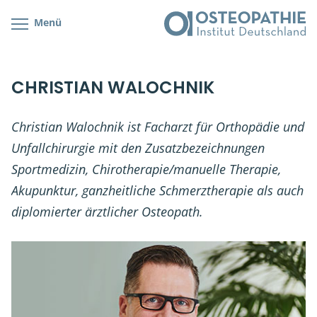
Menü
Kursübersicht
Kursorte mit Kursangeboten
Lehr- & Management-Team
CHRISTIAN WALOCHNIK
Cranial/Neurale Osteopathie
Bonus-Programm
Teilnehmerliste
Parietale Osteopathie
Veranstaltungsticket DB
Stellenbörse
Christian Walochnik ist Facharzt für Orthopädie und
Unfallchirurgie mit den Zusatzbezeichnungen
Viszerale Osteopathie
Wissenswertes
Soziales Engagement
Sportmedizin, Chirotherapie/manuelle Therapie,
Klinische & Praktische Kurse
Akupunktur, ganzheitliche Schmerztherapie als auch
diplomierter ärztlicher Osteopath.
Prüfung & Zertifikation
Live Online-Kurse
Postgraduate- & Spezialkurse