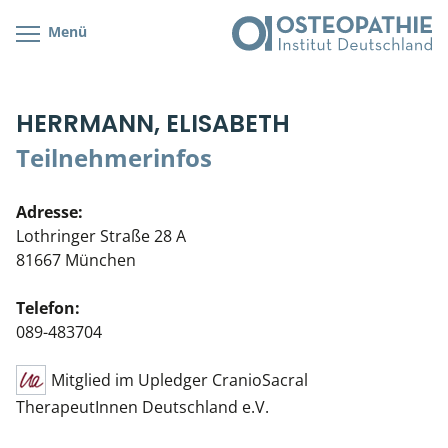
Menü
Kursübersicht
Kursorte mit Kursangeboten
Lehr- & Management-Team
HERRMANN, ELISABETH
Cranial/Neurale Osteopathie
Bonus-Programm
Teilnehmerliste
Teilnehmerinfos
Parietale Osteopathie
Veranstaltungsticket DB
Stellenbörse
Adresse:
Viszerale Osteopathie
Wissenswertes
Soziales Engagement
Lothringer Straße 28 A
81667 München
Klinische & Praktische Kurse
Telefon:
Prüfung & Zertifikation
089-483704
Live Online-Kurse
Mitglied im Upledger CranioSacral
TherapeutInnen Deutschland e.V.
Postgraduate- & Spezialkurse