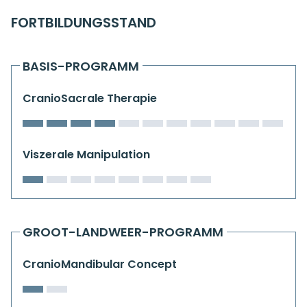
Kiefergelenkkurse
FORTBILDUNGSSTAND
CranioSacrale Ausbildung
BASIS-PROGRAMM
Human Reset Week
CranioSacrale Therapie
Kursorte mit Kursangeboten
Viszerale Manipulation
GROOT-LANDWEER-PROGRAMM
CranioMandibular Concept