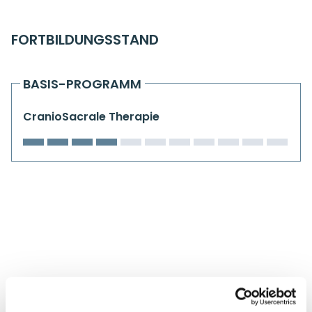
Kiefergelenkkurse
FORTBILDUNGSSTAND
CranioSacrale Ausbildung
Human Reset Week
BASIS-PROGRAMM
Kursorte mit Kursangeboten
CranioSacrale Therapie