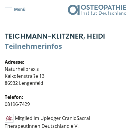
Menü
Kursübersicht
Kursorte mit Kursangeboten
Lehr- & Management-Team
TEICHMANN-KLITZNER, HEIDI
Cranial/Neurale Osteopathie
Bonus-Programm
Teilnehmerliste
Teilnehmerinfos
Parietale Osteopathie
Veranstaltungsticket DB
Stellenbörse
Adresse:
Viszerale Osteopathie
Wissenswertes
Soziales Engagement
Naturheilpraxis
Kalkofenstraße 13
Klinische & Praktische Kurse
86932 Lengenfeld
Prüfung & Zertifikation
Telefon:
08196-7429
Live Online-Kurse
Mitglied im Upledger CranioSacral
Postgraduate- & Spezialkurse
TherapeutInnen Deutschland e.V.