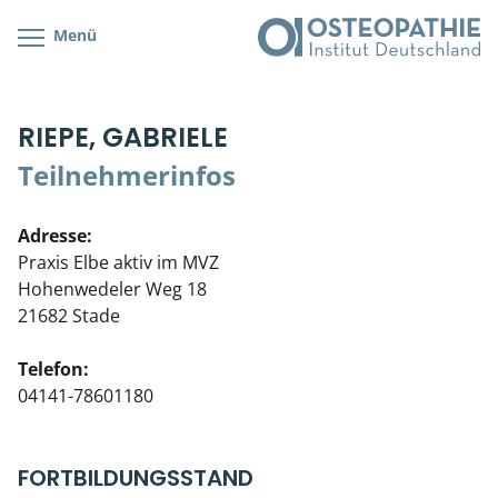
Menü
Kursübersicht
Kursorte mit Kursangeboten
Lehr- & Management-Team
RIEPE, GABRIELE
Cranial/Neurale Osteopathie
Bonus-Programm
Teilnehmerliste
Teilnehmerinfos
Parietale Osteopathie
Veranstaltungsticket DB
Stellenbörse
Adresse:
Viszerale Osteopathie
Wissenswertes
Soziales Engagement
Praxis Elbe aktiv im MVZ
Hohenwedeler Weg 18
Klinische & Praktische Kurse
21682 Stade
Prüfung & Zertifikation
Telefon:
04141-78601180
Live Online-Kurse
Postgraduate- & Spezialkurse
FORTBILDUNGSSTAND