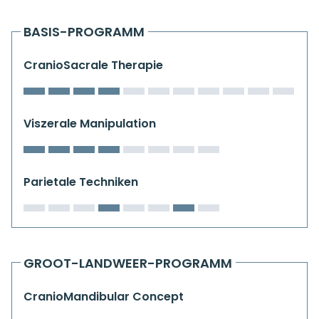
Kiefergelenkkurse
BASIS-PROGRAMM
CranioSacrale Ausbildung
CranioSacrale Therapie
Human Reset Week
Kursorte mit Kursangeboten
Viszerale Manipulation
Parietale Techniken
GROOT-LANDWEER-PROGRAMM
CranioMandibular Concept