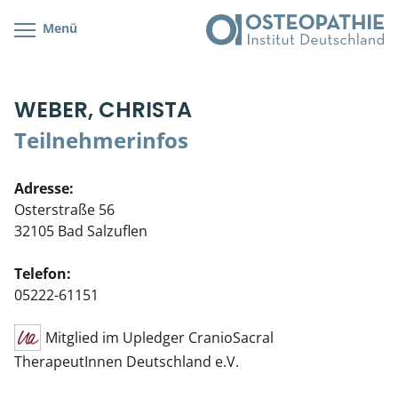
Menü
Kursübersicht
Kursorte mit Kursangeboten
Lehr- & Management-Team
WEBER, CHRISTA
Cranial/Neurale Osteopathie
Bonus-Programm
Teilnehmerliste
Teilnehmerinfos
Parietale Osteopathie
Veranstaltungsticket DB
Stellenbörse
Adresse:
Viszerale Osteopathie
Wissenswertes
Soziales Engagement
Osterstraße 56
32105 Bad Salzuflen
Klinische & Praktische Kurse
Telefon:
Prüfung & Zertifikation
05222-61151
Live Online-Kurse
Mitglied im Upledger CranioSacral
TherapeutInnen Deutschland e.V.
Postgraduate- & Spezialkurse