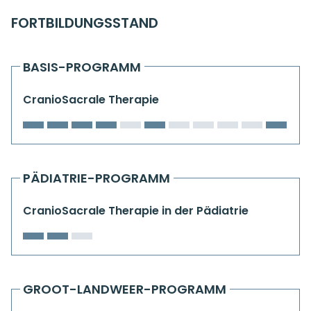
Kiefergelenkkurse
FORTBILDUNGSSTAND
CranioSacrale Ausbildung
BASIS-PROGRAMM
Human Reset Week
CranioSacrale Therapie
Kursorte mit Kursangeboten
PÄDIATRIE-PROGRAMM
CranioSacrale Therapie in der Pädiatrie
GROOT-LANDWEER-PROGRAMM