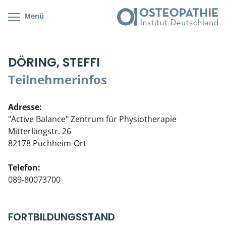
Menü
Kursübersicht
Kursorte mit Kursangeboten
Lehr- & Management-Team
DÖRING, STEFFI
Cranial/Neurale Osteopathie
Bonus-Programm
Teilnehmerliste
Teilnehmerinfos
Parietale Osteopathie
Veranstaltungsticket DB
Stellenbörse
Adresse:
Viszerale Osteopathie
Wissenswertes
Soziales Engagement
"Active Balance" Zentrum für Physiotherapie
Mitterlängstr. 26
Klinische & Praktische Kurse
82178 Puchheim-Ort
Prüfung & Zertifikation
Telefon:
089-80073700
Live Online-Kurse
Postgraduate- & Spezialkurse
FORTBILDUNGSSTAND