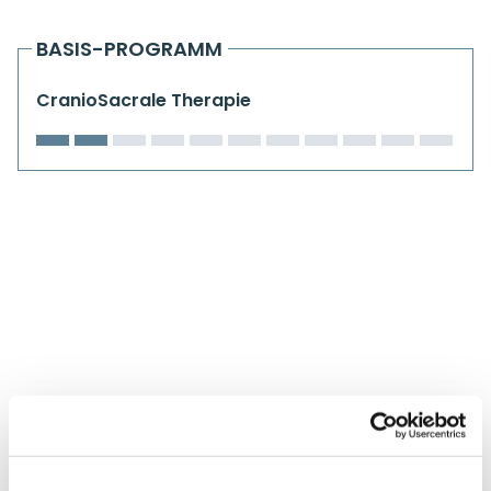
Kiefergelenkkurse
BASIS-PROGRAMM
CranioSacrale Ausbildung
CranioSacrale Therapie
Human Reset Week
Kursorte mit Kursangeboten