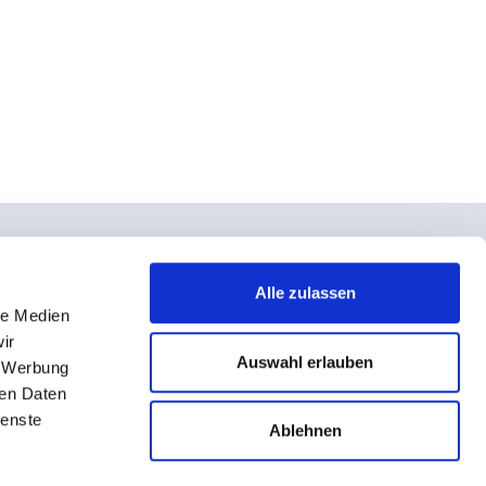
Alle zulassen
le Medien
takt
ir
rno- und Teilnahmebedingungen
Auswahl erlauben
, Werbung
ressum
ren Daten
ienste
enschutz
Ablehnen