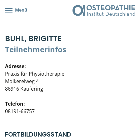
Menü
Kursübersicht
Kursorte mit Kursangeboten
Lehr- & Management-Team
BUHL, BRIGITTE
Cranial/Neurale Osteopathie
Bonus-Programm
Teilnehmerliste
Teilnehmerinfos
Parietale Osteopathie
Veranstaltungsticket DB
Stellenbörse
Adresse:
Viszerale Osteopathie
Wissenswertes
Soziales Engagement
Praxis für Physiotherapie
Molkereiweg 4
Klinische & Praktische Kurse
86916 Kaufering
Prüfung & Zertifikation
Telefon:
08191-66757
Live Online-Kurse
Postgraduate- & Spezialkurse
FORTBILDUNGSSTAND