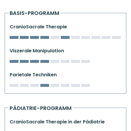
Kiefergelenkkurse
BASIS-PROGRAMM
CranioSacrale Ausbildung
CranioSacrale Therapie
Human Reset Week
Kursorte mit Kursangeboten
Viszerale Manipulation
Parietale Techniken
PÄDIATRIE-PROGRAMM
CranioSacrale Therapie in der Pädiatrie