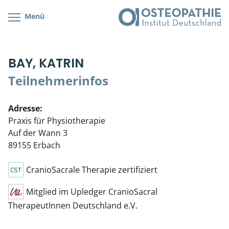
Menü
Kursübersicht
Kursorte mit Kursangeboten
Lehr- & Management-Team
BAY, KATRIN
Cranial/Neurale Osteopathie
Bonus-Programm
Teilnehmerliste
Teilnehmerinfos
Parietale Osteopathie
Veranstaltungsticket DB
Stellenbörse
Adresse:
Viszerale Osteopathie
Wissenswertes
Soziales Engagement
Praxis für Physiotherapie
Auf der Wann 3
Klinische & Praktische Kurse
89155 Erbach
Prüfung & Zertifikation
CranioSacrale Therapie zertifiziert
Live Online-Kurse
Mitglied im Upledger CranioSacral
TherapeutInnen Deutschland e.V.
Postgraduate- & Spezialkurse