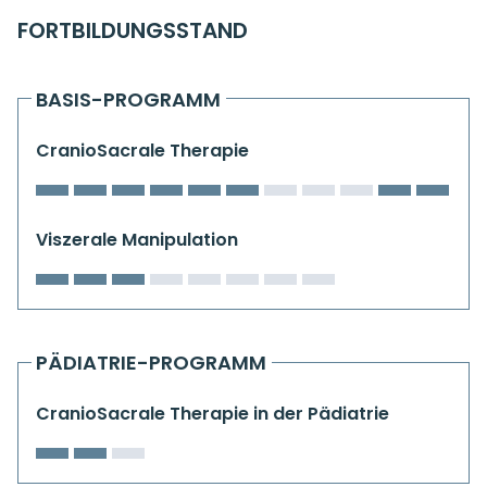
Kiefergelenkkurse
FORTBILDUNGSSTAND
CranioSacrale Ausbildung
BASIS-PROGRAMM
Human Reset Week
CranioSacrale Therapie
Kursorte mit Kursangeboten
Viszerale Manipulation
PÄDIATRIE-PROGRAMM
CranioSacrale Therapie in der Pädiatrie