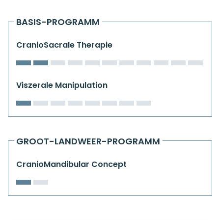
Kiefergelenkkurse
BASIS-PROGRAMM
CranioSacrale Ausbildung
CranioSacrale Therapie
Human Reset Week
Kursorte mit Kursangeboten
Viszerale Manipulation
GROOT-LANDWEER-PROGRAMM
CranioMandibular Concept