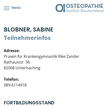
Menü
Kursübersicht
Kursorte mit Kursangeboten
Lehr- & Management-Team
BLOBNER, SABINE
Cranial/Neurale Osteopathie
Bonus-Programm
Teilnehmerliste
Teilnehmerinfos
Parietale Osteopathie
Veranstaltungsticket DB
Stellenbörse
Adresse:
Viszerale Osteopathie
Wissenswertes
Soziales Engagement
Praxen für Krankengymnastik Rike Zander
Rathausstr. 36
Klinische & Praktische Kurse
82008 Unterhaching
Prüfung & Zertifikation
Telefon:
089-6114918
Live Online-Kurse
Postgraduate- & Spezialkurse
FORTBILDUNGSSTAND