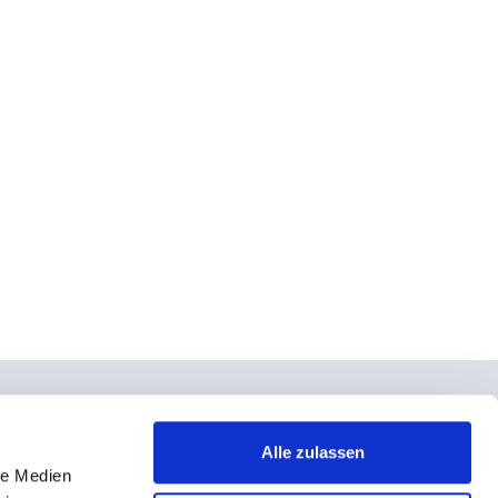
Alle zulassen
le Medien
takt