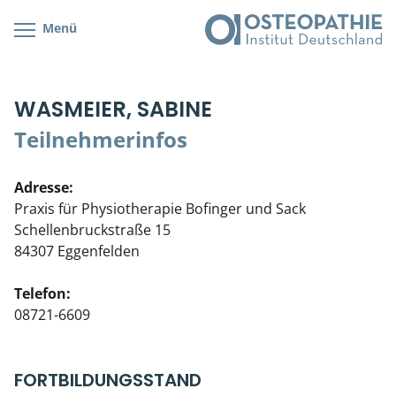
Menü
Kursübersicht
Kursorte mit Kursangeboten
Lehr- & Management-Team
WASMEIER, SABINE
Cranial/Neurale Osteopathie
Bonus-Programm
Teilnehmerliste
Teilnehmerinfos
Parietale Osteopathie
Veranstaltungsticket DB
Stellenbörse
Adresse:
Viszerale Osteopathie
Wissenswertes
Soziales Engagement
Praxis für Physiotherapie Bofinger und Sack
Schellenbruckstraße 15
Klinische & Praktische Kurse
84307 Eggenfelden
Prüfung & Zertifikation
Telefon:
08721-6609
Live Online-Kurse
Postgraduate- & Spezialkurse
FORTBILDUNGSSTAND