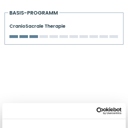
Kiefergelenkkurse
BASIS-PROGRAMM
CranioSacrale Ausbildung
CranioSacrale Therapie
Human Reset Week
Kursorte mit Kursangeboten