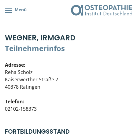
Menü
Kursübersicht
Kursorte mit Kursangeboten
Lehr- & Management-Team
WEGNER, IRMGARD
Cranial/Neurale Osteopathie
Bonus-Programm
Teilnehmerliste
Teilnehmerinfos
Parietale Osteopathie
Veranstaltungsticket DB
Stellenbörse
Adresse:
Viszerale Osteopathie
Wissenswertes
Soziales Engagement
Reha Scholz
Kaiserwerther Straße 2
Klinische & Praktische Kurse
40878 Ratingen
Prüfung & Zertifikation
Telefon:
02102-158373
Live Online-Kurse
Postgraduate- & Spezialkurse
FORTBILDUNGSSTAND