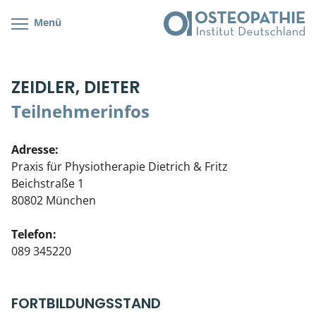
Menü
Kursübersicht
Kursorte mit Kursangeboten
Lehr- & Management-Team
ZEIDLER, DIETER
Cranial/Neurale Osteopathie
Bonus-Programm
Teilnehmerliste
Teilnehmerinfos
Parietale Osteopathie
Veranstaltungsticket DB
Stellenbörse
Adresse:
Viszerale Osteopathie
Wissenswertes
Soziales Engagement
Praxis für Physiotherapie Dietrich & Fritz
Beichstraße 1
Klinische & Praktische Kurse
80802 München
Prüfung & Zertifikation
Telefon:
089 345220
Live Online-Kurse
Postgraduate- & Spezialkurse
FORTBILDUNGSSTAND