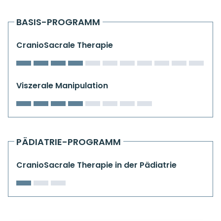
Kiefergelenkkurse
BASIS-PROGRAMM
CranioSacrale Ausbildung
CranioSacrale Therapie
Human Reset Week
Kursorte mit Kursangeboten
Viszerale Manipulation
PÄDIATRIE-PROGRAMM
CranioSacrale Therapie in der Pädiatrie