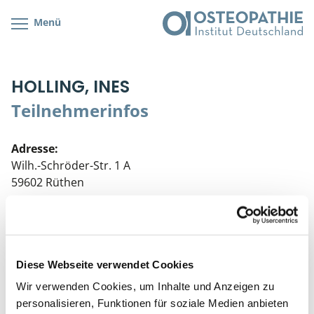
Menü
Kursübersicht
Kursorte mit Kursangeboten
Lehr- & Management-Team
HOLLING, INES
Cranial/Neurale Osteopathie
Bonus-Programm
Teilnehmerliste
Teilnehmerinfos
Parietale Osteopathie
Veranstaltungsticket DB
Stellenbörse
Adresse:
Viszerale Osteopathie
Wissenswertes
Soziales Engagement
Wilh.-Schröder-Str. 1 A
59602 Rüthen
Klinische & Praktische Kurse
Telefon:
Prüfung & Zertifikation
0176-96034110
Live Online-Kurse
Diese Webseite verwendet Cookies
FORTBILDUNGSSTAND
Wir verwenden Cookies, um Inhalte und Anzeigen zu
Postgraduate- & Spezialkurse
personalisieren, Funktionen für soziale Medien anbieten