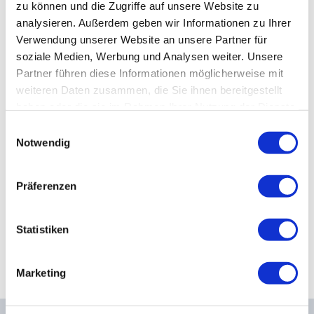
zu können und die Zugriffe auf unsere Website zu
Kiefergelenkkurse
BASIS-PROGRAMM
analysieren. Außerdem geben wir Informationen zu Ihrer
Verwendung unserer Website an unsere Partner für
CranioSacrale Ausbildung
CranioSacrale Therapie
soziale Medien, Werbung und Analysen weiter. Unsere
Partner führen diese Informationen möglicherweise mit
Human Reset Week
weiteren Daten zusammen, die Sie ihnen bereitgestellt
Neurale Manipulation
haben oder die sie im Rahmen Ihrer Nutzung der Dienste
Kursorte mit Kursangeboten
gesammelt haben.
Einwilligungsauswahl
Notwendig
Viszerale Manipulation
Präferenzen
Parietale Techniken
Statistiken
Marketing