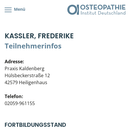
Menü
Kursübersicht
Kursorte mit Kursangeboten
Lehr- & Management-Team
KASSLER, FREDERIKE
Cranial/Neurale Osteopathie
Bonus-Programm
Teilnehmerliste
Teilnehmerinfos
Parietale Osteopathie
Veranstaltungsticket DB
Stellenbörse
Adresse:
Viszerale Osteopathie
Wissenswertes
Soziales Engagement
Praxis Kaldenberg
Hülsbeckerstraße 12
Klinische & Praktische Kurse
42579 Heiligenhaus
Prüfung & Zertifikation
Telefon:
02059-961155
Live Online-Kurse
Postgraduate- & Spezialkurse
FORTBILDUNGSSTAND