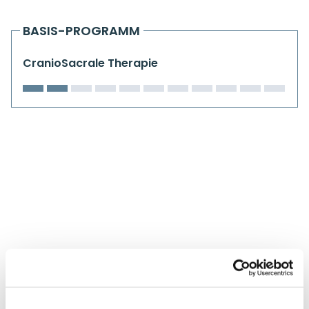
Kiefergelenkkurse
BASIS-PROGRAMM
CranioSacrale Ausbildung
CranioSacrale Therapie
Human Reset Week
Kursorte mit Kursangeboten