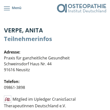
Menü
Kursübersicht
Kursorte mit Kursangeboten
Lehr- & Management-Team
VERPE, ANITA
Cranial/Neurale Osteopathie
Bonus-Programm
Teilnehmerliste
Teilnehmerinfos
Parietale Osteopathie
Veranstaltungsticket DB
Stellenbörse
Adresse:
Viszerale Osteopathie
Wissenswertes
Soziales Engagement
Praxis für ganzheitliche Gesundheit
Schweinsdorf Haus Nr. 44
Klinische & Praktische Kurse
91616 Neusitz
Prüfung & Zertifikation
Telefon:
09861-3898
Live Online-Kurse
Mitglied im Upledger CranioSacral
Postgraduate- & Spezialkurse
TherapeutInnen Deutschland e.V.