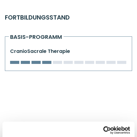
Kiefergelenkkurse
FORTBILDUNGSSTAND
CranioSacrale Ausbildung
Human Reset Week
BASIS-PROGRAMM
Kursorte mit Kursangeboten
CranioSacrale Therapie