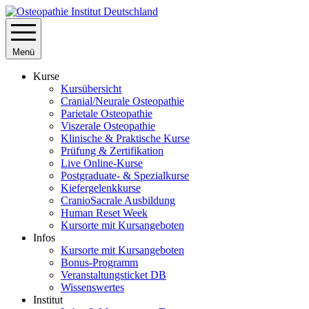
Menü
Kurse
Kursübersicht
Cranial/Neurale Osteopathie
Parietale Osteopathie
Viszerale Osteopathie
Klinische & Praktische Kurse
Prüfung & Zertifikation
Live Online-Kurse
Postgraduate- & Spezialkurse
Kiefergelenkkurse
CranioSacrale Ausbildung
Human Reset Week
Kursorte mit Kursangeboten
Infos
Kursorte mit Kursangeboten
Bonus-Programm
Veranstaltungsticket DB
Wissenswertes
Institut