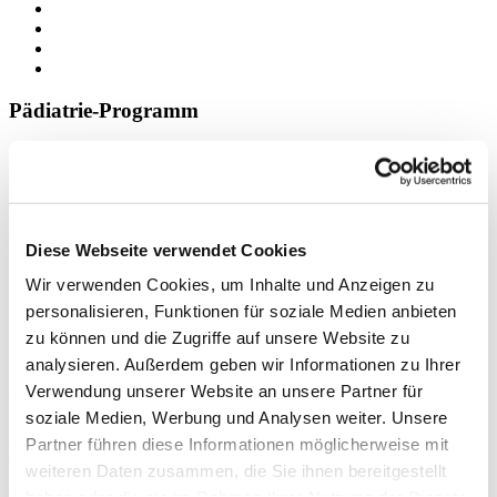
Pädiatrie-Programm
CranioSacrale Therapie in der Pädiatrie
Abgeschlossen
Viszerale Manipulation in der Pädiatrie
Diese Webseite verwendet Cookies
Wir verwenden Cookies, um Inhalte und Anzeigen zu
personalisieren, Funktionen für soziale Medien anbieten
zu können und die Zugriffe auf unsere Website zu
Groot-Landweer-Programm
analysieren. Außerdem geben wir Informationen zu Ihrer
Verwendung unserer Website an unsere Partner für
CranioMandibular Concept
soziale Medien, Werbung und Analysen weiter. Unsere
Abgeschlossen
Partner führen diese Informationen möglicherweise mit
Osteopathie Institut Deutschland
weiteren Daten zusammen, die Sie ihnen bereitgestellt