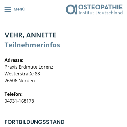
Menü
Kursübersicht
Kursorte mit Kursangeboten
Lehr- & Management-Team
VEHR, ANNETTE
Cranial/Neurale Osteopathie
Bonus-Programm
Teilnehmerliste
Teilnehmerinfos
Parietale Osteopathie
Veranstaltungsticket DB
Stellenbörse
Adresse:
Viszerale Osteopathie
Wissenswertes
Soziales Engagement
Praxis Erdmute Lorenz
Westerstraße 88
Klinische & Praktische Kurse
26506 Norden
Prüfung & Zertifikation
Telefon:
04931-168178
Live Online-Kurse
Postgraduate- & Spezialkurse
FORTBILDUNGSSTAND