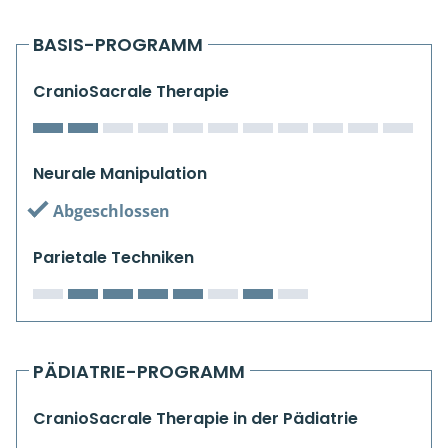
Kiefergelenkkurse
BASIS-PROGRAMM
CranioSacrale Ausbildung
CranioSacrale Therapie
Human Reset Week
Kursorte mit Kursangeboten
Neurale Manipulation
Abgeschlossen
Parietale Techniken
PÄDIATRIE-PROGRAMM
CranioSacrale Therapie in der Pädiatrie