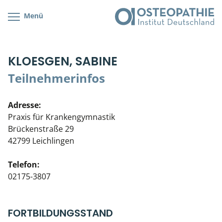
Menü
Kursübersicht
Kursorte mit Kursangeboten
Lehr- & Management-Team
KLOESGEN, SABINE
Cranial/Neurale Osteopathie
Bonus-Programm
Teilnehmerliste
Teilnehmerinfos
Parietale Osteopathie
Veranstaltungsticket DB
Stellenbörse
Adresse:
Viszerale Osteopathie
Wissenswertes
Soziales Engagement
Praxis für Krankengymnastik
Brückenstraße 29
Klinische & Praktische Kurse
42799 Leichlingen
Prüfung & Zertifikation
Telefon:
02175-3807
Live Online-Kurse
Postgraduate- & Spezialkurse
FORTBILDUNGSSTAND