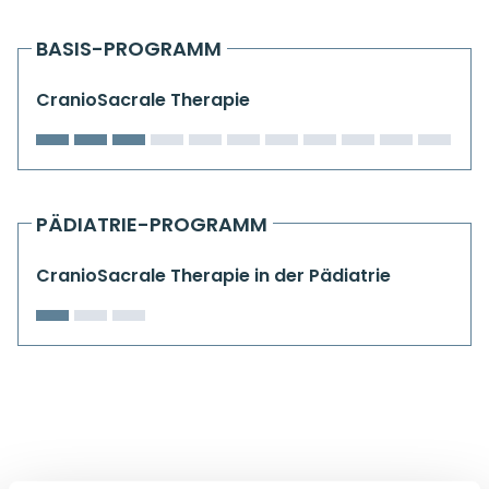
Kiefergelenkkurse
BASIS-PROGRAMM
CranioSacrale Ausbildung
CranioSacrale Therapie
Human Reset Week
Kursorte mit Kursangeboten
PÄDIATRIE-PROGRAMM
CranioSacrale Therapie in der Pädiatrie